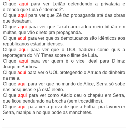
Clique
aqui
para ver Leitão defendendo a privataria e
dizendo que Lula é "demodé".
Clique
aqui
para ver que Zé faz propaganda até das obras
que desabam.
Clique
aqui
para ver que Taxab arrecadou meio bilhão em
multas, que vão direto pra propaganda.
Clique
aqui
para ver que os demotucanos são idênticos aos
republicanos estadunidenses.
Clique
aqui
para ver que o UOL traduziu como quis a
reportagem do NY Times sobre o filme de Lula.
Clique
aqui
para ver quem é o vice ideal para Dilma:
Joaquim Barbosa.
Clique
aqui
para ver o UOL protegendo o Arruda do dinheiro
na meia.
Clique
aqui
para ver que no mundo de Alice, Serra só sobe
nas pesquisas e já está eleito.
Clique
aqui
para ver como Aécio deu o chapéu em Serra,
que ficou pendurado na brocha (sem trocadilhos).
Clique
aqui
para ver a prova de que a Folha, pra favorecer
Serra, manipula no que pode as manchetes.
.